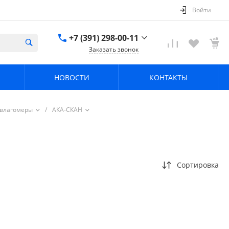
Войти
+7 (391) 298-00-11
Заказать звонок
+7 (391) 298-00-11
НОВОСТИ
КОНТАКТЫ
г. Красноярск, пер.
Телевизорный 9 "А"
ООО "ПРИЗМ"
Пн-Пт: 8:30-17:30 Cб-
 влагомеры
/
АКА-СКАН
Вс: Выходной
info@prizm.ru
Сортировка