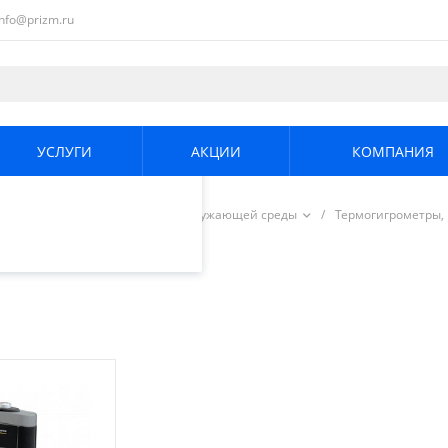
info@prizm.ru
ециалистами и
те. Продолжая
его использования.
УСЛУГИ
АКЦИИ
КОМПАНИЯ
енциальности
.
/
Измерители параметров окружающей среды
/
Термогигрометры,