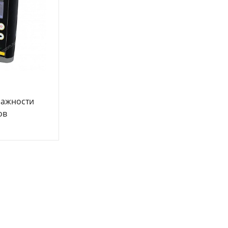
лажности
ов