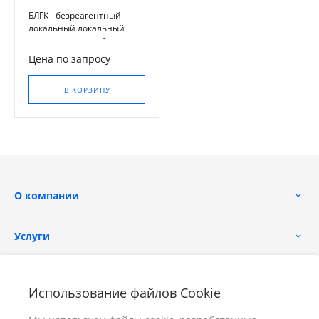
БЛГК - безреагентный
локальный локальный
гидротехнический
комплекс
Цена по запросу
В КОРЗИНУ
О компании
Услуги
Помощь
Использование файлов Cookie