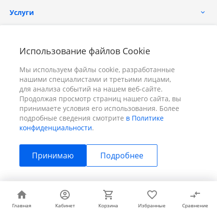
Услуги
Помощь
Использование файлов Cookie
Мы используем файлы cookie, разработанные
нашими специалистами и третьими лицами,
для анализа событий на нашем веб-сайте.
Продолжая просмотр страниц нашего сайта, вы
принимаете условия его использования. Более
+7 (391) 298-00-11
Заказать звонок
подробные сведения смотрите
в Политике
конфиденциальности
.
info@prizm.ru
Принимаю
Подробнее
г. Красноярск, пер. Телевизорный 9 "А" ООО "ПРИЗМ"
© 2026 ПРИЗМ, Все права защищены
Главная
Главная
Кабинет
Кабинет
Корзина
Корзина
Избранные
Избранные
Сравнение
Сравнение