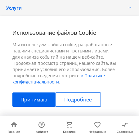
Услуги
Помощь
Использование файлов Cookie
Мы используем файлы cookie, разработанные
нашими специалистами и третьими лицами,
для анализа событий на нашем веб-сайте.
Продолжая просмотр страниц нашего сайта, вы
принимаете условия его использования. Более
+7 (391) 298-00-11
Заказать звонок
подробные сведения смотрите
в Политике
конфиденциальности
.
info@prizm.ru
Принимаю
Подробнее
г. Красноярск, пер. Телевизорный 9 "А" ООО "ПРИЗМ"
© 2026 ПРИЗМ, Все права защищены
Главная
Главная
Кабинет
Кабинет
Корзина
Корзина
Избранные
Избранные
Сравнение
Сравнение