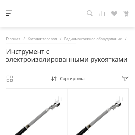
Главная
/
Каталог товаров
/
Радиомонтажное оборудование
/
Ин
Инструмент с
электроизолированными рукоятками
Сортировка