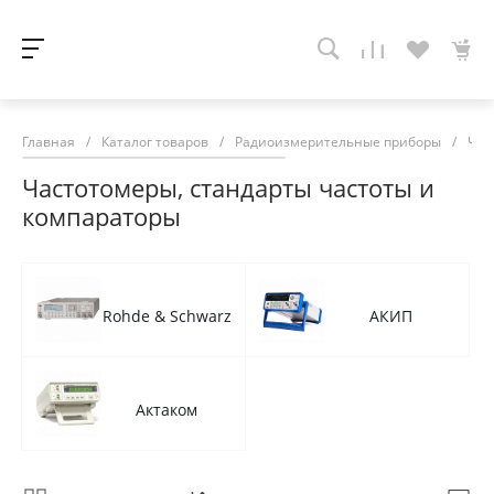
Главная
/
Каталог товаров
/
Радиоизмерительные приборы
/
Час
Частотомеры, стандарты частоты и
компараторы
Rohde & Schwarz
АКИП
Актаком