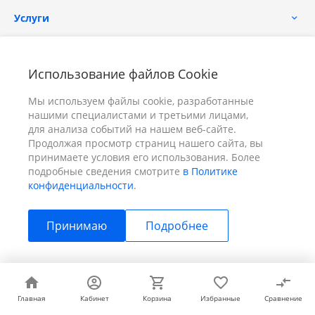
Услуги
Помощь
Использование файлов Cookie
Мы используем файлы cookie, разработанные
нашими специалистами и третьими лицами,
для анализа событий на нашем веб-сайте.
Продолжая просмотр страниц нашего сайта, вы
принимаете условия его использования. Более
+7 (391) 298-00-11
Заказать звонок
подробные сведения смотрите
в Политике
конфиденциальности
.
info@prizm.ru
Принимаю
Подробнее
г. Красноярск, пер. Телевизорный 9 "А" ООО "ПРИЗМ"
© 2026 ПРИЗМ, Все права защищены
Главная
Главная
Кабинет
Кабинет
Корзина
Корзина
Избранные
Избранные
Сравнение
Сравнение