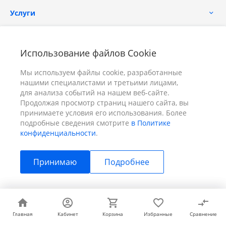
Услуги
Помощь
Использование файлов Cookie
Мы используем файлы cookie, разработанные
нашими специалистами и третьими лицами,
для анализа событий на нашем веб-сайте.
Продолжая просмотр страниц нашего сайта, вы
принимаете условия его использования. Более
+7 (391) 298-00-11
Заказать звонок
подробные сведения смотрите
в Политике
конфиденциальности
.
info@prizm.ru
Принимаю
Подробнее
г. Красноярск, пер. Телевизорный 9 "А" ООО "ПРИЗМ"
© 2026 ПРИЗМ, Все права защищены
Главная
Главная
Кабинет
Кабинет
Корзина
Корзина
Избранные
Избранные
Сравнение
Сравнение