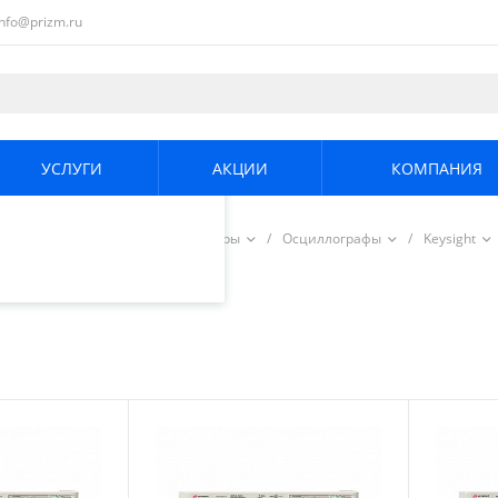
info@prizm.ru
ециалистами и
те. Продолжая
его использования.
УСЛУГИ
АКЦИИ
КОМПАНИЯ
енциальности
.
/
Радиоизмерительные приборы
/
Осциллографы
/
Keysight