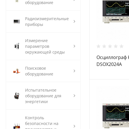
оборудование
Радиоизмерительные
приборы
Измерение
параметров
окружающей среды
Осциллограф K
DSOX2024A
Поисковое
оборудование
Испытательное
оборудование для
энергетики
Контроль
безопасности на