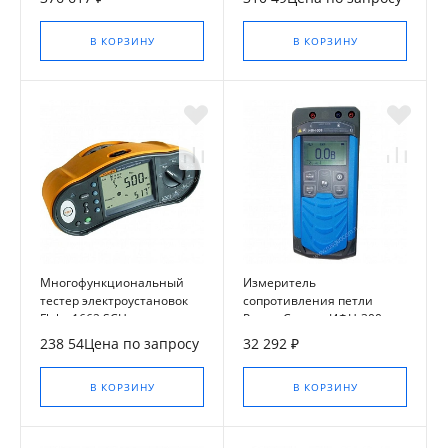
В КОРЗИНУ
В КОРЗИНУ
Многофункциональный
Измеритель
тестер электроустановок
сопротивления петли
Fluke 1662 SCH
Радио-Сервис ИФН-300 с
поверкой
238 54Цена по запросу
32 292 ₽
В КОРЗИНУ
В КОРЗИНУ