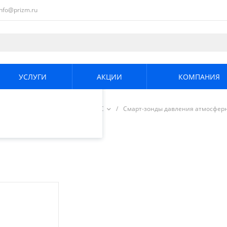
info@prizm.ru
ециалистами и
те. Продолжая
его использования.
УСЛУГИ
АКЦИИ
КОМПАНИЯ
енциальности
.
реды
/
Смарт-зонды ТЕХНО-АС
/
Смарт-зонды давления атмосфер
сферного