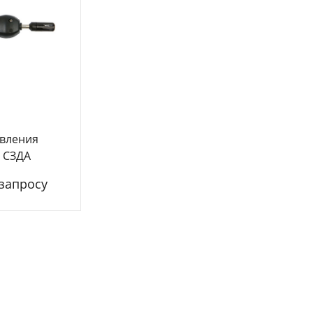
авления
 СЗДА
 запросу