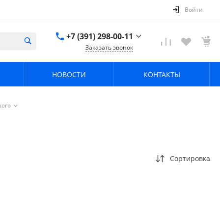
Войти
+7 (391) 298-00-11
Заказать звонок
+7 (391) 298-00-11
НОВОСТИ
КОНТАКТЫ
г. Красноярск, пер.
Телевизорный 9 "А"
ООО "ПРИЗМ"
Пн-Пт: 8:30-17:30 Cб-
ного
Вс: Выходной
info@prizm.ru
Сортировка