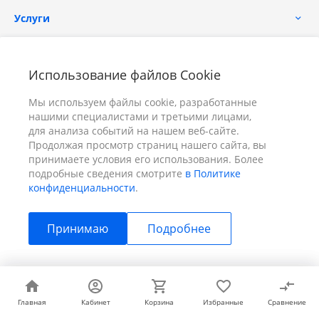
Услуги
Помощь
Использование файлов Cookie
Мы используем файлы cookie, разработанные
нашими специалистами и третьими лицами,
для анализа событий на нашем веб-сайте.
Продолжая просмотр страниц нашего сайта, вы
принимаете условия его использования. Более
+7 (391) 298-00-11
Заказать звонок
подробные сведения смотрите
в Политике
конфиденциальности
.
info@prizm.ru
Принимаю
Подробнее
г. Красноярск, пер. Телевизорный 9 "А" ООО "ПРИЗМ"
© 2026 ПРИЗМ, Все права защищены
Главная
Главная
Кабинет
Кабинет
Корзина
Корзина
Избранные
Избранные
Сравнение
Сравнение