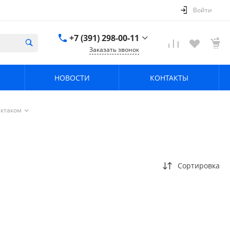
Войти
+7 (391) 298-00-11
Заказать звонок
+7 (391) 298-00-11
НОВОСТИ
КОНТАКТЫ
г. Красноярск, пер.
Телевизорный 9 "А"
ООО "ПРИЗМ"
Пн-Пт: 8:30-17:30 Cб-
ктаком
Вс: Выходной
info@prizm.ru
Сортировка