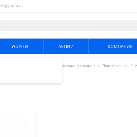
info@prizm.ru
ециалистами и
те. Продолжая
его использования.
УСЛУГИ
АКЦИИ
КОМПАНИЯ
енциальности
.
/
Измерители параметров окружающей среды
/
Люксметры
/
А