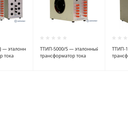
) — эталонный
ТТИП-5000/5 — эталонный
ТТИП-1
р тока
трансформатор тока
трансф
ый
измерительный
измер