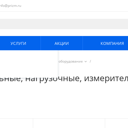
info@prizm.ru
ециалистами и
те. Продолжая
его использования.
УСЛУГИ
АКЦИИ
КОМПАНИЯ
енциальности
.
ргетики
/
Электротехническое оборудование
/
онные, автотрансформаторы)
ьные, нагрузочные, измерител