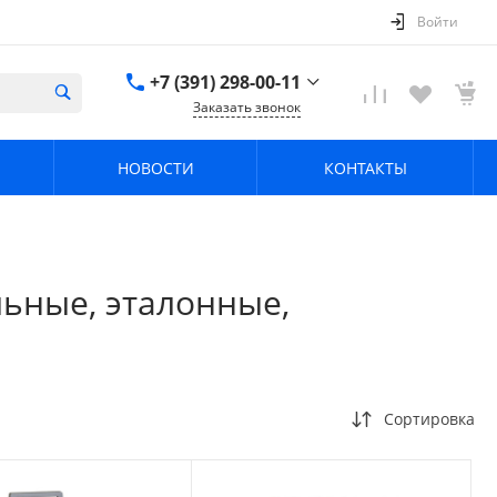
Войти
+7 (391) 298-00-11
Заказать звонок
+7 (391) 298-00-11
НОВОСТИ
КОНТАКТЫ
г. Красноярск, пер.
Телевизорный 9 "А"
ООО "ПРИЗМ"
Пн-Пт: 8:30-17:30 Cб-
Вс: Выходной
info@prizm.ru
ьные, эталонные,
Сортировка