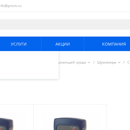
info@prizm.ru
ециалистами и
те. Продолжая
его использования.
УСЛУГИ
АКЦИИ
КОМПАНИЯ
енциальности
.
/
Измерители параметров окружающей среды
/
Шумомеры
/
C