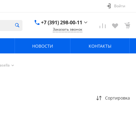
Войти
+7 (391) 298-00-11
Заказать звонок
+7 (391) 298-00-11
НОВОСТИ
КОНТАКТЫ
г. Красноярск, пер.
Телевизорный 9 "А"
ООО "ПРИЗМ"
Пн-Пт: 8:30-17:30 Cб-
asella
Вс: Выходной
info@prizm.ru
Сортировка