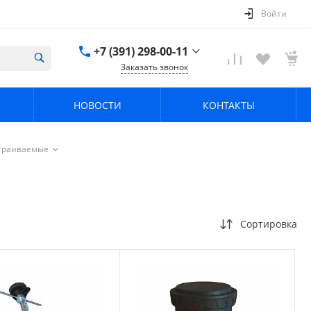
Войти
+7 (391) 298-00-11
Заказать звонок
+7 (391) 298-00-11
НОВОСТИ
КОНТАКТЫ
г. Красноярск, пер.
Телевизорный 9 "А"
ООО "ПРИЗМ"
Пн-Пт: 8:30-17:30 Cб-
страиваемые
Вс: Выходной
info@prizm.ru
Сортировка