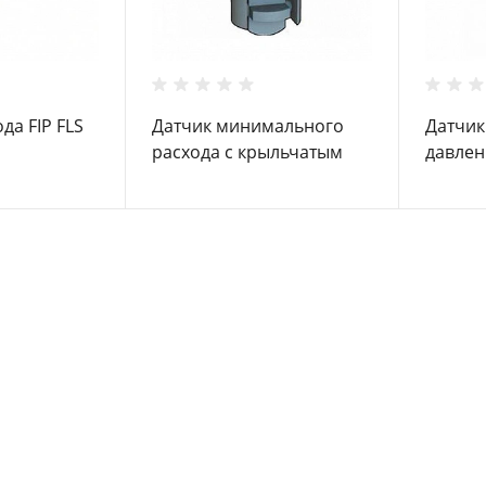
да FIP FLS
Датчик минимального
Датчик
расхода с крыльчатым
давлен
колесом FIP FLS F3.10
колесом