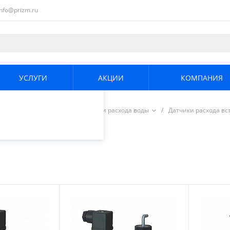
info@prizm.ru
ециалистами и
те. Продолжая
его использования.
УСЛУГИ
АКЦИИ
КОМПАНИЯ
енциальности
.
/
Системы контроля качества и расхода воды
/
Датчики расхода в
мые