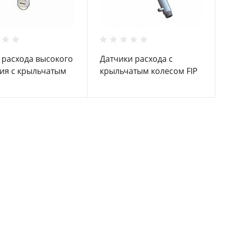
 расхода высокого
Датчики расхода с
ия с крыльчатым
крыльчатым колесом FIP
 FIP FLS F3.20
FLS F111