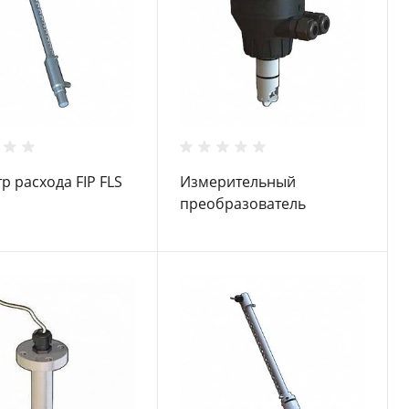
р расхода FIP FLS
Измерительный
преобразователь
расхода с крыльчатым
колесом FIP FLS F6.30