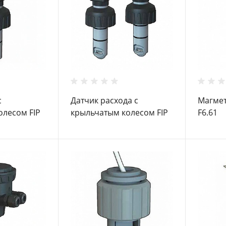
с
Датчик расхода с
Магмет
олесом FIP
крыльчатым колесом FIP
F6.61
FLS F3.00