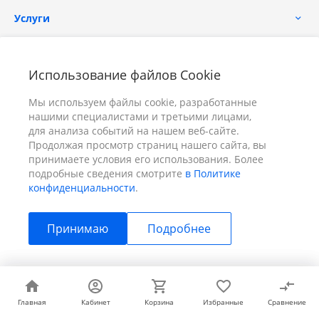
Услуги
Помощь
Использование файлов Cookie
Мы используем файлы cookie, разработанные
нашими специалистами и третьими лицами,
для анализа событий на нашем веб-сайте.
Продолжая просмотр страниц нашего сайта, вы
принимаете условия его использования. Более
+7 (391) 298-00-11
Заказать звонок
подробные сведения смотрите
в Политике
конфиденциальности
.
info@prizm.ru
Принимаю
Подробнее
г. Красноярск, пер. Телевизорный 9 "А" ООО "ПРИЗМ"
© 2026 ПРИЗМ, Все права защищены
Главная
Главная
Кабинет
Кабинет
Корзина
Корзина
Избранные
Избранные
Сравнение
Сравнение