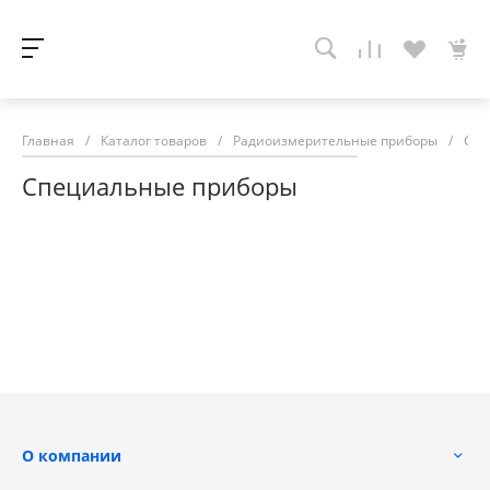
Главная
/
Каталог товаров
/
Радиоизмерительные приборы
/
Спе
Специальные приборы
О компании