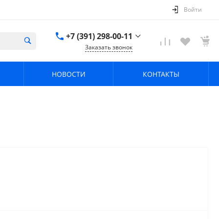
Войти
+7 (391) 298-00-11
Заказать звонок
+7 (391) 298-00-11
НОВОСТИ
КОНТАКТЫ
г. Красноярск, пер.
Телевизорный 9 "А"
ООО "ПРИЗМ"
Пн-Пт: 8:30-17:30 Cб-
Вс: Выходной
info@prizm.ru