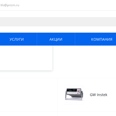
info@prizm.ru
ециалистами и
те. Продолжая
его использования.
УСЛУГИ
АКЦИИ
КОМПАНИЯ
енциальности
.
ольтметры
GW Instek