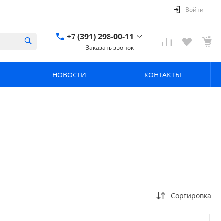
Войти
+7 (391) 298-00-11
Заказать звонок
+7 (391) 298-00-11
НОВОСТИ
КОНТАКТЫ
г. Красноярск, пер.
Телевизорный 9 "А"
ООО "ПРИЗМ"
Пн-Пт: 8:30-17:30 Cб-
Вс: Выходной
info@prizm.ru
Сортировка