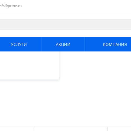
info@prizm.ru
ециалистами и
те. Продолжая
его использования.
УСЛУГИ
АКЦИИ
КОМПАНИЯ
енциальности
.
/
Тепловизоры
/
Flir