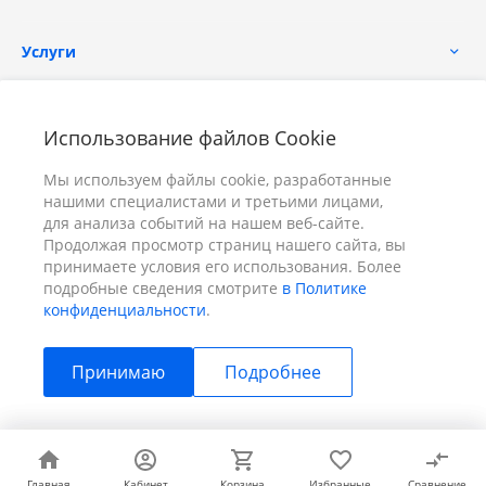
Услуги
Помощь
Использование файлов Cookie
Мы используем файлы cookie, разработанные
нашими специалистами и третьими лицами,
для анализа событий на нашем веб-сайте.
Продолжая просмотр страниц нашего сайта, вы
принимаете условия его использования. Более
+7 (391) 298-00-11
Заказать звонок
подробные сведения смотрите
в Политике
конфиденциальности
.
info@prizm.ru
Принимаю
Подробнее
г. Красноярск, пер. Телевизорный 9 "А" ООО "ПРИЗМ"
© 2026 ПРИЗМ, Все права защищены
Главная
Главная
Кабинет
Кабинет
Корзина
Корзина
Избранные
Избранные
Сравнение
Сравнение