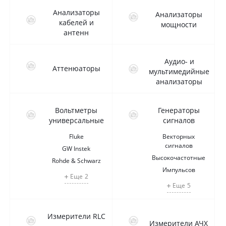
Анализаторы
Анализаторы
кабелей и
мощности
антенн
Аудио- и
Аттенюаторы
мультимедийные
анализаторы
Вольтметры
Генераторы
универсальные
сигналов
Fluke
Векторных
сигналов
GW Instek
Высокочастотные
Rohde & Schwarz
Импульсов
Еще
2
Еще
5
Измерители RLC
Измерители АЧХ