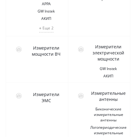
APPA
GW Instek
АКИП
Еще
2
Измерители
Измерители
электрической
мощности ВЧ
мощности
GW Instek
АКИП
Измерительные
Измерители
антенны
ЭМС
Биконические
измерительные
антенны
Логопериодические
измерительные