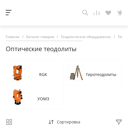
Главная
/
Каталог товаров
/
Геодезическое оборудование
/
Теодо
Оптические теодолиты
RGK
Гиротеодолиты
УОМЗ
Сортировка