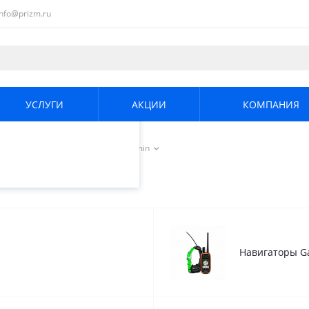
info@prizm.ru
ециалистами и
те. Продолжая
его использования.
УСЛУГИ
АКЦИИ
КОМПАНИЯ
енциальности
.
игация
/
GPS-ошейники Garmin
Навигаторы G