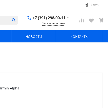
Войти
+7 (391) 298-00-11
Заказать звонок
+7 (391) 298-00-11
НОВОСТИ
КОНТАКТЫ
г. Красноярск, пер.
Телевизорный 9 "А"
ООО "ПРИЗМ"
Пн-Пт: 8:30-17:30 Cб-
Вс: Выходной
info@prizm.ru
armin Alpha