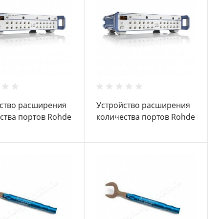
ство расширения
Устройство расширения
ства портов Rohde
количества портов Rohde
z ZN-Z84
Schwarz ZN-Z84 B34