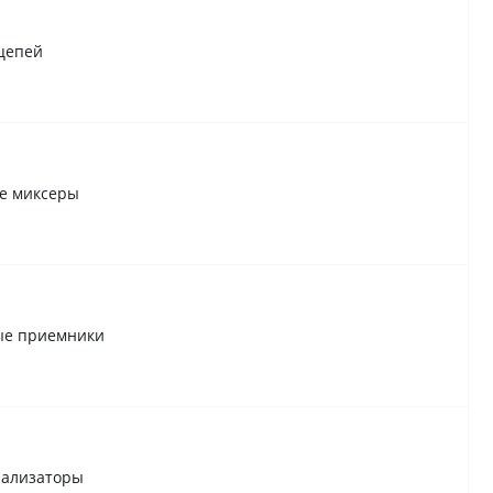
цепей
е миксеры
ые приемники
нализаторы