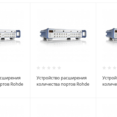
асширения
Устройство расширения
Устрой
ортов Rohde
количества портов Rohde
количе
4 B32
Schwarz ZN-Z28
Schwar