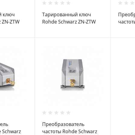
й ключ
Тарированный ключ
Преобр
z ZN-ZTW
Rohde Schwarz ZN-ZTW
частот
1,5 N
ZVA-Z1
ель
Преобразователь
 Schwarz
частоты Rohde Schwarz