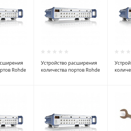
асширения
Устройство расширения
Устрой
ортов Rohde
количества портов Rohde
количе
4 B24
Schwarz ZN-Z85 B24
Schwar