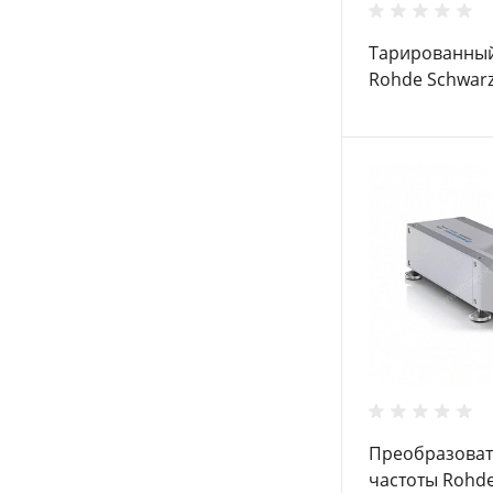
Тарированны
Rohde Schwar
0,23 N
Преобразоват
частоты Rohde