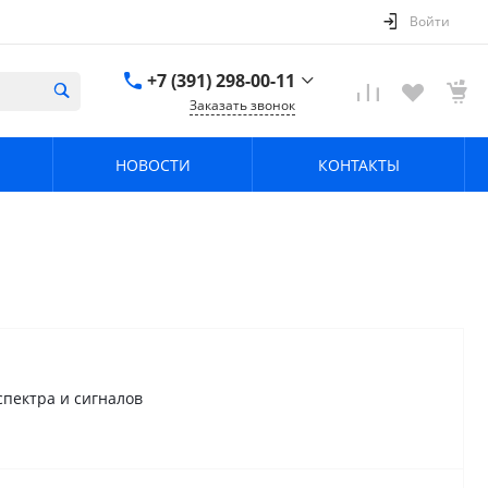
Войти
+7 (391) 298-00-11
Заказать звонок
+7 (391) 298-00-11
НОВОСТИ
КОНТАКТЫ
г. Красноярск, пер.
Телевизорный 9 "А"
ООО "ПРИЗМ"
Пн-Пт: 8:30-17:30 Cб-
Вс: Выходной
info@prizm.ru
пектра и сигналов