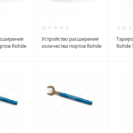
асширения
Устройство расширения
Тарир
ортов Rohde
количества портов Rohde
Rohde 
4 B22
Schwarz ZN-Z84 B44
0,45 N