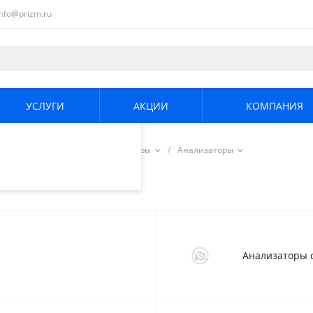
info@prizm.ru
ециалистами и
те. Продолжая
его использования.
УСЛУГИ
АКЦИИ
КОМПАНИЯ
енциальности
.
/
Радиоизмерительные приборы
/
Анализаторы
Анализаторы с