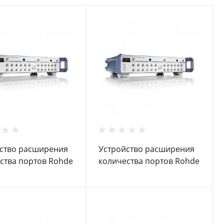
ство расширения
Устройство расширения
ства портов Rohde
количества портов Rohde
z ZN-Z85
Schwarz ZN-Z84 B42