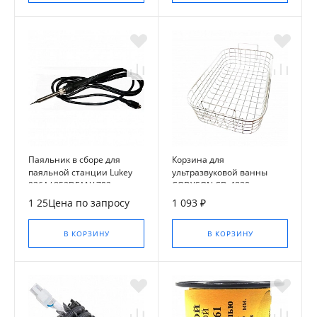
Паяльник в сборе для
Корзина для
паяльной станции Lukey
ультразвуковой ванны
936A/ 852DFAN/ 702,
CODYSON CD-4830
00007072
1 25Цена по запросу
1 093 ₽
В КОРЗИНУ
В КОРЗИНУ