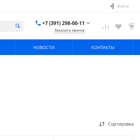
Войти
+7 (391) 298-00-11
Заказать звонок
+7 (391) 298-00-11
НОВОСТИ
КОНТАКТЫ
г. Красноярск, пер.
Телевизорный 9 "А"
ООО "ПРИЗМ"
Пн-Пт: 8:30-17:30 Cб-
Вс: Выходной
info@prizm.ru
Сортировка