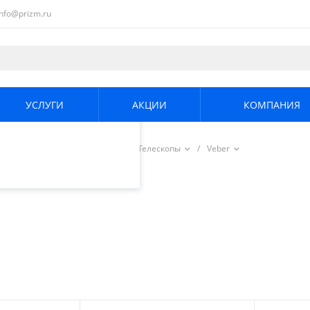
info@prizm.ru
ециалистами и
те. Продолжая
его использования.
УСЛУГИ
АКЦИИ
КОМПАНИЯ
енциальности
.
/
Визуальный контроль
/
Телескопы
/
Veber