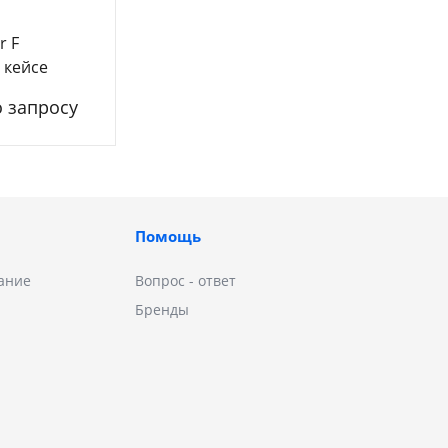
r F
в кейсе
о запросу
Помощь
ание
Вопрос - ответ
Бренды