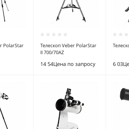
r PolarStar
Телескоп Veber PolarStar
Телеск
II 700/70AZ
14 54Цена по запросу
6 03Ц