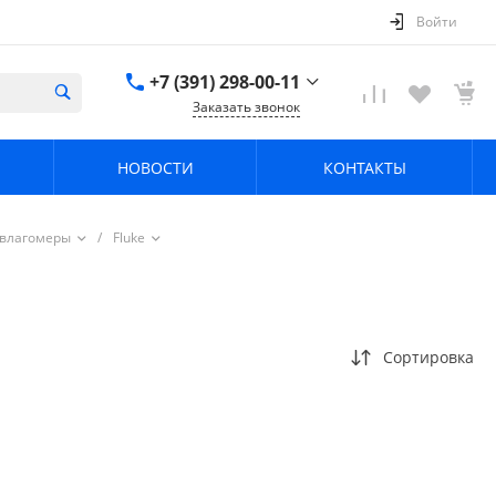
Войти
+7 (391) 298-00-11
Заказать звонок
+7 (391) 298-00-11
НОВОСТИ
КОНТАКТЫ
г. Красноярск, пер.
Телевизорный 9 "А"
ООО "ПРИЗМ"
Пн-Пт: 8:30-17:30 Cб-
 влагомеры
/
Fluke
Вс: Выходной
info@prizm.ru
Сортировка