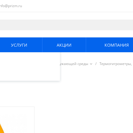
info@prizm.ru
ециалистами и
те. Продолжая
его использования.
УСЛУГИ
АКЦИИ
КОМПАНИЯ
енциальности
.
/
Измерители параметров окружающей среды
/
Термогигрометры,