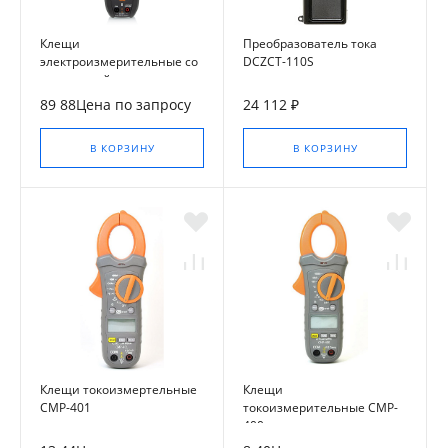
Клещи
Преобразователь тока
электроизмерительные со
DCZCT-110S
встроенной
тепловизионной камерой
89 88Цена по запросу
24 112 ₽
ECLIPSE
В КОРЗИНУ
В КОРЗИНУ
Клещи токоизмертельные
Клещи
CMP-401
токоизмерительные CMP-
400