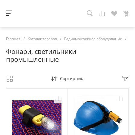
Главная
/
Каталог товаров
/
Радиомонтажное оборудование
/
Фо
Фонари, светильники
промышленные
Сортировка