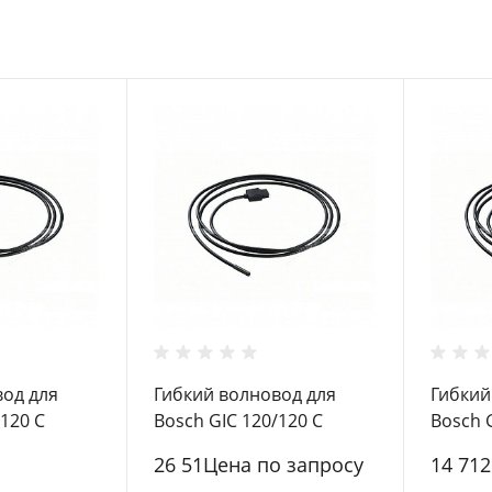
вод для
Гибкий волновод для
Гибкий
/120 C
Bosch GIC 120/120 C
Bosch 
8.5мм / 3м (1.600.A00.9BA)
8.5мм /
26 51Цена по запросу
14 712
)
(1.600.