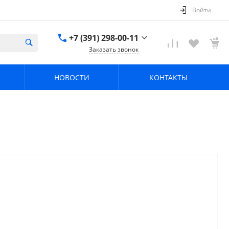
Войти
+7 (391) 298-00-11
Заказать звонок
+7 (391) 298-00-11
НОВОСТИ
КОНТАКТЫ
г. Красноярск, пер.
Телевизорный 9 "А"
ООО "ПРИЗМ"
Пн-Пт: 8:30-17:30 Cб-
Вс: Выходной
info@prizm.ru