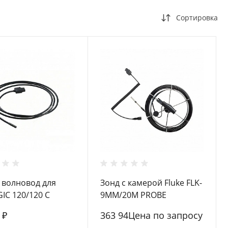
Сортировка
 волновод для
Зонд с камерой Fluke FLK-
GIC 120/120 C
9MM/20M PROBE
 1.2м
 ₽
363 94Цена по запросу
A00.9B9)