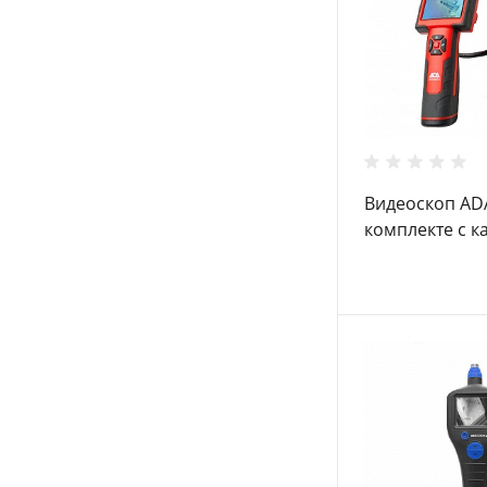
Видеоскоп ADA
комплекте с к
удлинителем 
Extension cabl