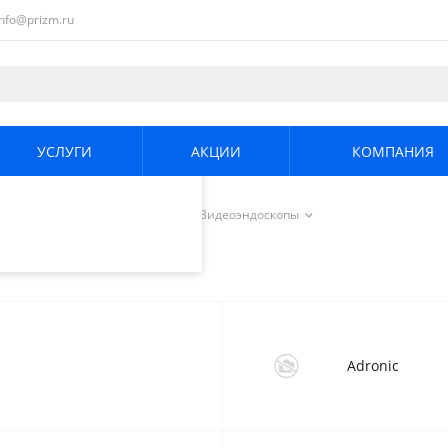
info@prizm.ru
ециалистами и
те. Продолжая
его использования.
УСЛУГИ
АКЦИИ
КОМПАНИЯ
енциальности
.
/
Визуальный контроль
/
Видеоэндоскопы
Adronic