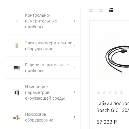
Контрольно-
измерительные
приборы
Электроизмерительное
оборудование
Радиоизмерительные
приборы
Измерение
параметров
окружающей среды
Гибкий волно
Bosch GIC 120
Поисковое
3.8мм / 1.2м
оборудование
57 222 ₽
(1.600.A00.9BC