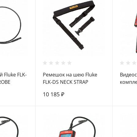
 Fluke FLK-
Ремешок на шею Fluke
Видеос
ROBE
FLK-DS NECK STRAP
компле
удлини
10 185 ₽
Extens