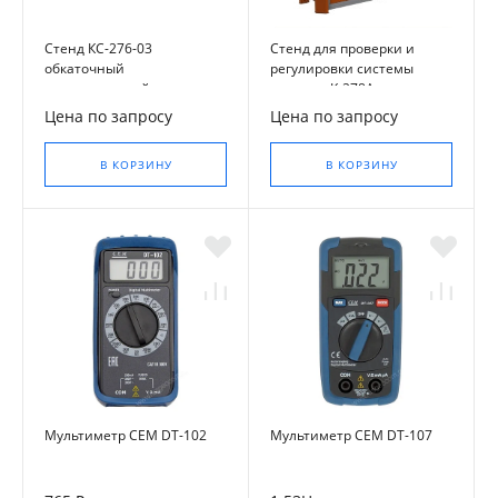
Стенд КС-276-03
Стенд для проверки и
обкаточный
регулировки системы
универсальный для
питания К-278А
обкатки двигателей
Цена по запросу
Цена по запросу
В КОРЗИНУ
В КОРЗИНУ
Мультиметр CEM DT-102
Мультиметр CEM DT-107