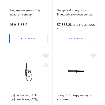
Зонд-наконечник CO₂,
Цифровой зонд CO₂ с
включая сенсор
Bluetooth, включая сенсор
температуры и влажности -
температуры и влажности -
Зонд-наконечник CO₂,
Цифровой зонд CO₂ с
46 913.68 ₽
57 565.2Цена по запрос
включая сенсор
Bluetooth, включая сенсор
у
температуры и влажности
температуры и влажности
В КОРЗИНУ
В КОРЗИНУ
Цифровой зонд CO₂ -
Зонд CO2 в окружающем
Цифровой зонд CO₂,
воздухе -
включая сенсор