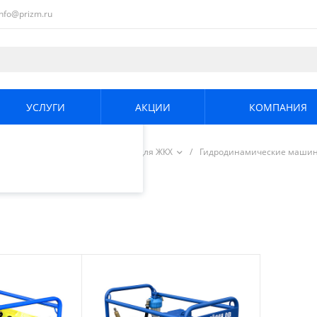
info@prizm.ru
ециалистами и
те. Продолжая
его использования.
УСЛУГИ
АКЦИИ
КОМПАНИЯ
енциальности
.
е и охрана труда
/
Приборы для ЖКХ
/
Гидродинамические маши
ы