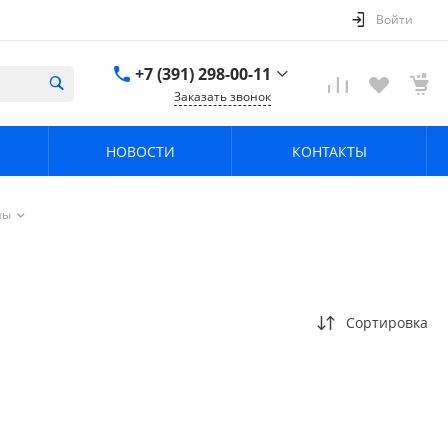
Войти
+7 (391) 298-00-11
Заказать звонок
+7 (391) 298-00-11
НОВОСТИ
КОНТАКТЫ
г. Красноярск, пер.
Телевизорный 9 "А"
ООО "ПРИЗМ"
Пн-Пт: 8:30-17:30 Cб-
ны
Вс: Выходной
info@prizm.ru
Сортировка