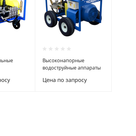
льные
Высоконапорные
водоструйные аппараты
телем
для труб и поверхностей
росу
Цена по запросу
-500-30
Посейдон ВНА-500-17