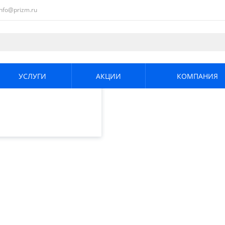
info@prizm.ru
ециалистами и
те. Продолжая
его использования.
УСЛУГИ
АКЦИИ
КОМПАНИЯ
енциальности
.
/
Мультиметры
/
Fluke