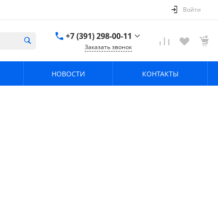
Войти
+7 (391) 298-00-11
Заказать звонок
+7 (391) 298-00-11
НОВОСТИ
КОНТАКТЫ
г. Красноярск, пер.
Телевизорный 9 "А"
ООО "ПРИЗМ"
Пн-Пт: 8:30-17:30 Cб-
Вс: Выходной
info@prizm.ru